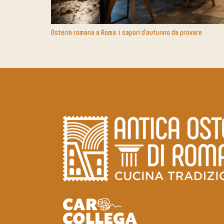
Osteria romana a Roma: i sapori d’autunno da provare