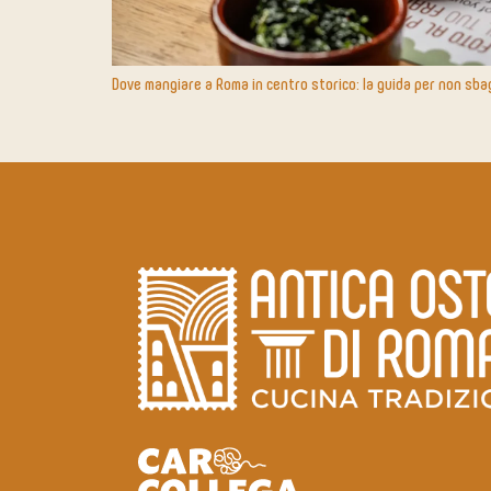
Dove mangiare a Roma in centro storico: la guida per non sba